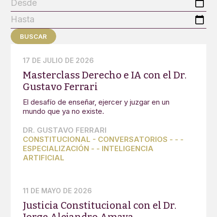
Desde
Hasta
BUSCAR
17 DE JULIO DE 2026
Masterclass Derecho e IA con el Dr.
Gustavo Ferrari
El desafío de enseñar, ejercer y juzgar en un
mundo que ya no existe.
DR. GUSTAVO FERRARI
CONSTITUCIONAL
-
CONVERSATORIOS
-
-
-
ESPECIALIZACIÓN
-
-
INTELIGENCIA
ARTIFICIAL
11 DE MAYO DE 2026
Justicia Constitucional con el Dr.
Jorge Alejandro Amaya