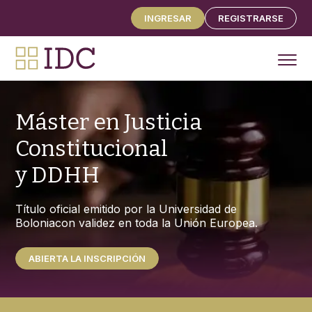
INGRESAR
REGISTRARSE
PROGRAMAS
Máster en Justicia
ESPECIALIZACIÓN EN JUSTICIA CONSTITUCIONAL
Y DDHH 2026
Constitucional
MASTER EN JUSTICIA CONSTITUCIONAL Y DDHH
y DDHH
ALTOS ESTUDIOS POSDOCTORALES
CURSO INTENSIVO DE POSGRADO
CONTENIDOS
Título oficial emitido por la Universidad de
Bolonia
con validez en toda la Unión Europea.
EVENTOS Y CONGRESOS
CONTENIDOS DE LIBRE ACCESO
ABIERTA LA INSCRIPCIÓN
NOSOTROS
FAQ
CONTACTO