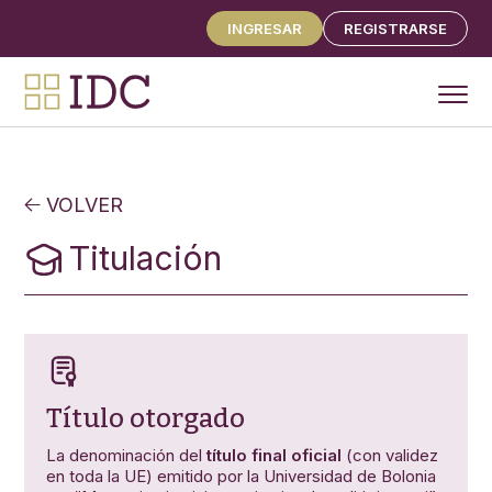
INGRESAR
REGISTRARSE
PROGRAMAS
ESPECIALIZACIÓN EN JUSTICIA CONSTITUCIONAL
VOLVER
Y DDHH 2026
Titulación
MASTER EN JUSTICIA CONSTITUCIONAL Y DDHH
ALTOS ESTUDIOS POSDOCTORALES
CURSO INTENSIVO DE POSGRADO
CONTENIDOS
EVENTOS Y CONGRESOS
CONTENIDOS DE LIBRE ACCESO
Título otorgado
NOSOTROS
FAQ
La denominación del
título final oficial
(con validez
CONTACTO
en toda la UE) emitido por la Universidad de Bolonia